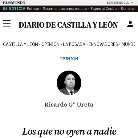
EDICIONES CyL
ES NOTICIA
Eclipse
Recomendaciones eclipse
Especial Cecilia
Sonoram
Menú
CASTILLA Y LEÓN
OPINIÓN
LA POSADA
INNOVADORES
MUNDO 
OPINIÓN
Ricardo Gª Ureta
Los que no oyen a nadie