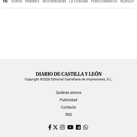
EN:
SORIA
PINARES
NOCHEBUENA
LA CORUÑA
FUNCIONARIOS
BURGOS
Copyright ©2026 Editorial Castellana de Impresiones, S.L.
Quiénes somos
Publicidad
Contacto
RSS
Facebook
Twitter
Instagram
YouTube
Dailymotion
WhatsApp