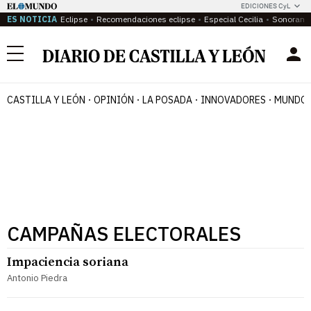
EDICIONES CyL
ES NOTICIA
Eclipse
Recomendaciones eclipse
Especial Cecilia
Sonoram
Menú
CASTILLA Y LEÓN
OPINIÓN
LA POSADA
INNOVADORES
MUNDO 
CAMPAÑAS ELECTORALES
Impaciencia soriana
Antonio Piedra