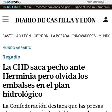
EDICIONES CyL
ES NOTICIA
Eclipse
Recomendaciones eclipse
Especial Cecilia
Sonoram
Menú
CASTILLA Y LEÓN
OPINIÓN
LA POSADA
INNOVADORES
MUNDO 
MUNDO AGRARIO
Regadío
La CHD saca pecho ante
Herminia pero olvida los
embalses en el plan
hidrológico
La Confederación destaca que las presas