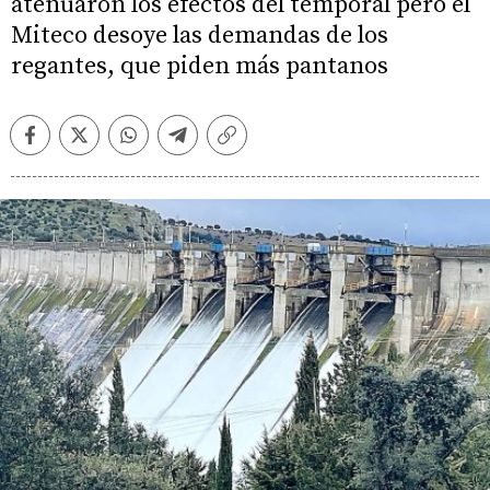
atenuaron los efectos del temporal pero el
Miteco desoye las demandas de los
regantes, que piden más pantanos
Facebook
Twitter
Whatsapp
Telegram
Copiar
enlace