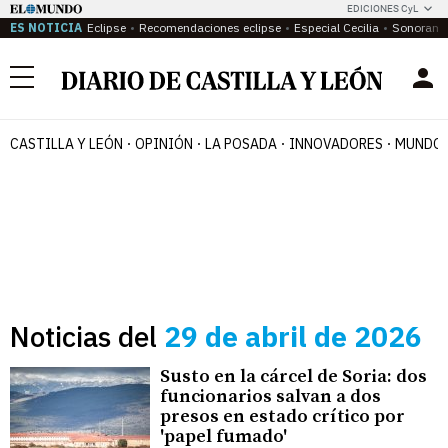
EDICIONES CyL
ES NOTICIA
Eclipse
Recomendaciones eclipse
Especial Cecilia
Sonoram
Menú
CASTILLA Y LEÓN
OPINIÓN
LA POSADA
INNOVADORES
MUNDO 
Noticias del
29 de abril de 2026
Susto en la cárcel de Soria: dos
funcionarios salvan a dos
presos en estado crítico por
'papel fumado'