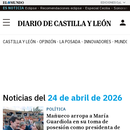
EDICIONES CyL
ES NOTICIA
Eclipse
Recomendaciones eclipse
Especial Cecilia
Sonoram
Menú
CASTILLA Y LEÓN
OPINIÓN
LA POSADA
INNOVADORES
MUNDO 
Noticias del
24 de abril de 2026
POLÍTICA
Mañueco arropa a María
Guardiola en su toma de
posesión como presidenta de