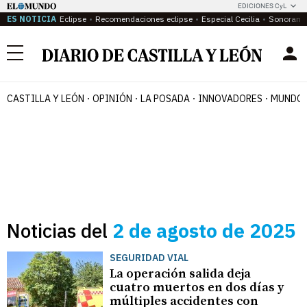
EDICIONES CyL
ES NOTICIA
Eclipse
Recomendaciones eclipse
Especial Cecilia
Sonoram
Menú
CASTILLA Y LEÓN
OPINIÓN
LA POSADA
INNOVADORES
MUNDO 
Noticias del
2 de agosto de 2025
SEGURIDAD VIAL
La operación salida deja
cuatro muertos en dos días y
múltiples accidentes con