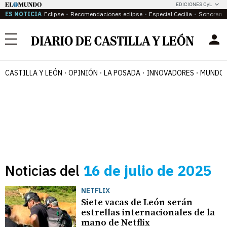
EDICIONES CyL
ES NOTICIA
Eclipse
Recomendaciones eclipse
Especial Cecilia
Sonoram
Menú
CASTILLA Y LEÓN
OPINIÓN
LA POSADA
INNOVADORES
MUNDO 
Noticias del
16 de julio de 2025
NETFLIX
Siete vacas de León serán
estrellas internacionales de la
mano de Netflix