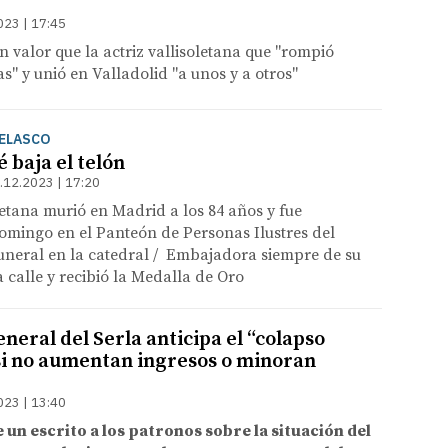
023 | 17:45
valor que la actriz vallisoletana que "rompió
s" y unió en Valladolid "a unos y a otros"
ELASCO
é baja el telón
.12.2023 | 17:20
oletana murió en Madrid a los 84 años y fue
omingo en el Panteón de Personas Ilustres del
uneral en la catedral / Embajadora siempre de su
a calle y recibió la Medalla de Oro
eneral del Serla anticipa el “colapso
i no aumentan ingresos o minoran
023 | 13:40
un escrito a los patronos sobre la situación del