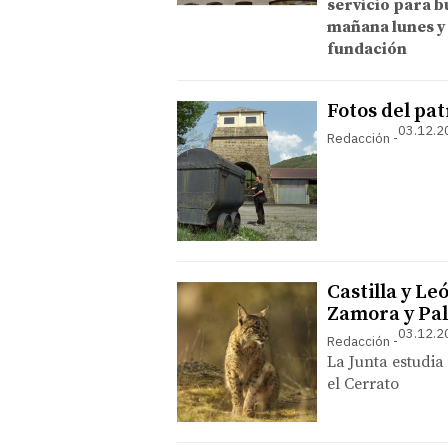
servicio para b
mañana lunes y 
fundación
Fotos del pa
03.12.2
Redacción
Castilla y Le
Zamora y Pal
03.12.2
Redacción
La Junta estudia
el Cerrato