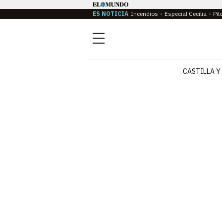
ES NOTICIA
Incendios
Especial Cecilia
Pil
Menú
CASTILLA Y