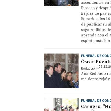
ascendencia en 
Rioseco y despué
Es juez de paz e
literario a los 1
de publicar su úl
saga ‘Aullidos de
aprende con el abu
espíritu más lib
FUNERAL DE CON
Óscar Puente
03.12.2
Redacción
Ana Redondo recu
me siento roja' y
FUNERAL DE CON
Carnero: “Hoy