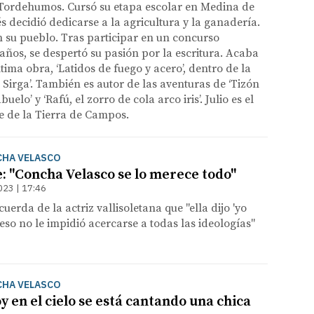
Tordehumos. Cursó su etapa escolar en Medina de
s decidió dedicarse a la agricultura y la ganadería.
n su pueblo. Tras participar en un concurso
6 años, se despertó su pasión por la escritura. Acaba
tima obra, ‘Latidos de fuego y acero’, dentro de la
 Sirga’. También es autor de las aventuras de ‘Tizón
elo’ y ‘Rafú, el zorro de cola arco iris’. Julio es el
re de la Tierra de Campos.
CHA VELASCO
: "Concha Velasco se lo merece todo"
023 | 17:46
erda de la actriz vallisoletana que "ella dijo 'yo
 eso no le impidió acercarse a todas las ideologías"
CHA VELASCO
 en el cielo se está cantando una chica