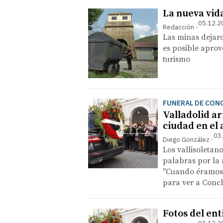
La nueva vid
05.12.2
Redacción
Las minas dejaro
es posible aprov
turismo
FUNERAL DE CON
Valladolid ar
ciudad en el
03
Diego González
Los vallisoletan
palabras por la
"Cuando éramos 
para ver a Conc
Fotos del ent