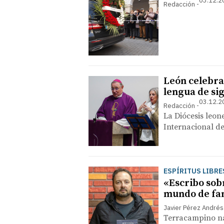
03.12.2
Redacción
León celebra
lengua de si
03.12.2
Redacción
La Diócesis leon
Internacional d
ESPÍRITUS LIBRE
«Escribo sobr
mundo de fa
Javier Pérez Andrés
Terracampino na