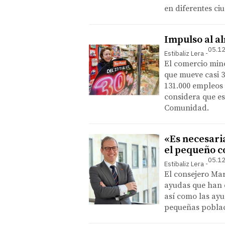
en diferentes ci
Impulso al a
05.12
Estibaliz Lera
El comercio mino
que mueve casi 3
131.000 empleos 
considera que es
Comunidad.
«Es necesari
el pequeño 
05.12
Estibaliz Lera
El consejero Ma
ayudas que han d
así como las ayu
pequeñas poblaci