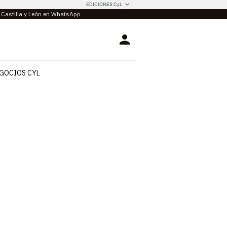
EDICIONES CyL
e Castilla y León en WhatsApp
Login
GOCIOS CYL