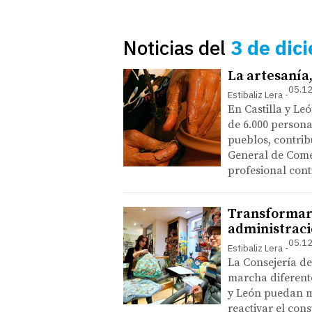
Noticias del
3 de dic
La artesanía,
05.12
Estibaliz Lera
En Castilla y Le
de 6.000 personas
pueblos, contrib
General de Come
profesional cont
Transformar 
administrac
05.12
Estibaliz Lera
La Consejería de
marcha diferente
y León puedan m
reactivar el co