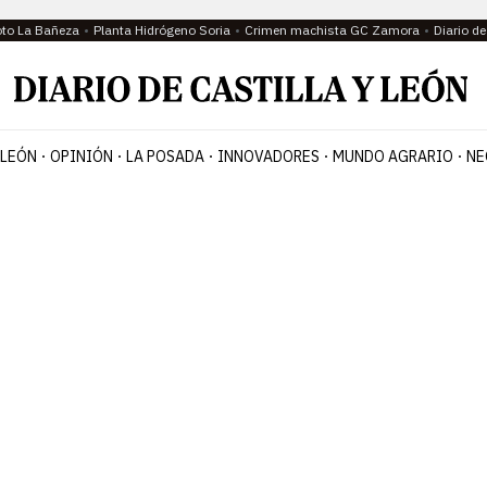
oto La Bañeza
Planta Hidrógeno Soria
Crimen machista GC Zamora
Diario d
 LEÓN
OPINIÓN
LA POSADA
INNOVADORES
MUNDO AGRARIO
NE