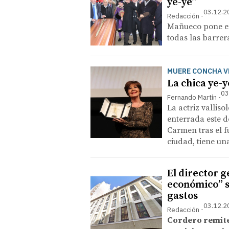
ye-yé”
03.12.2
Redacción
Mañueco pone en 
todas las barrera
MUERE CONCHA V
La chica ye-y
03
Fernando Martín
La actriz vallis
enterrada este d
Carmen tras el f
ciudad, tiene un
El director g
económico” s
gastos
03.12.2
Redacción
Cordero remite 