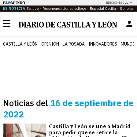
EDICIONES CyL
ES NOTICIA
Eclipse
Recomendaciones eclipse
Especial Cecilia
Sonoram
Menú
CASTILLA Y LEÓN
OPINIÓN
LA POSADA
INNOVADORES
MUNDO 
Noticias del
16 de septiembre de
2022
Castilla y León se une a Madrid
para pedir que se retire la