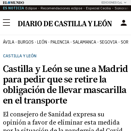
EDICIONES CyL
ES NOTICIA
Eclipse
Recomendaciones eclipse
Especial Cecilia
Sonoram
Menú
ÁVILA
BURGOS
LEÓN
PALENCIA
SALAMANCA
SEGOVIA
SORI
CASTILLA Y LEÓN
Castilla y León se une a Madrid
para pedir que se retire la
obligación de llevar mascarilla
en el transporte
El consejero de Sanidad expresa su
opinión a favor de eliminar esta medida
por la situación de la pandemia del Covid