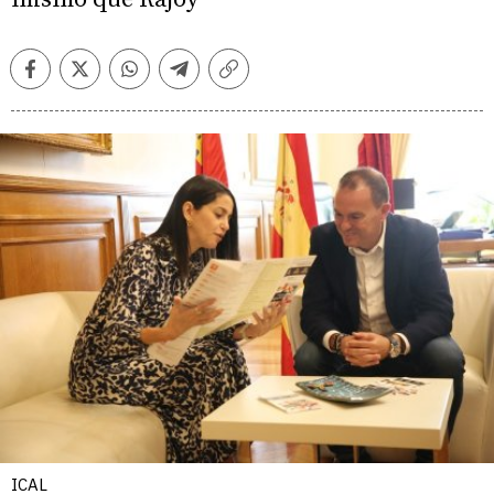
Facebook
Twitter
Whatsapp
Telegram
Copiar
enlace
ICAL