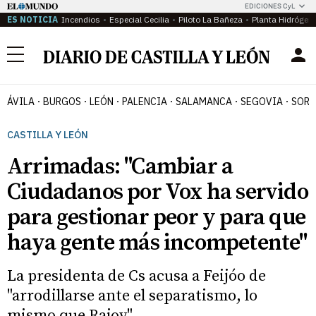
EDICIONES CyL
ES NOTICIA
Incendios
Especial Cecilia
Piloto La Bañeza
Planta Hidrógen
Menú
ÁVILA
BURGOS
LEÓN
PALENCIA
SALAMANCA
SEGOVIA
SORI
CASTILLA Y LEÓN
Arrimadas: "Cambiar a
Ciudadanos por Vox ha servido
para gestionar peor y para que
haya gente más incompetente"
La presidenta de Cs acusa a Feijóo de
"arrodillarse ante el separatismo, lo
mismo que Rajoy"