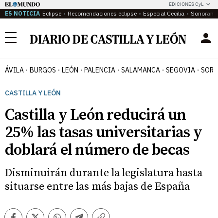
EDICIONES CyL
ES NOTICIA
Eclipse
Recomendaciones eclipse
Especial Cecilia
Sonoram
Menú
ÁVILA
BURGOS
LEÓN
PALENCIA
SALAMANCA
SEGOVIA
SORI
CASTILLA Y LEÓN
Castilla y León reducirá un
25% las tasas universitarias y
doblará el número de becas
Disminuirán durante la legislatura hasta
situarse entre las más bajas de España