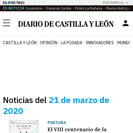
EDICIONES CyL
ES NOTICIA
Incendios
Especial Cecilia
Piloto La Bañeza
Planta Hidrógen
Menú
CASTILLA Y LEÓN
OPINIÓN
LA POSADA
INNOVADORES
MUNDO 
Noticias del
21 de marzo de
2020
PINTURA
El VIII centenario de la