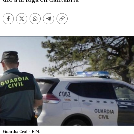
Facebook
Twitter
Whatsapp
Telegram
Copiar
enlace
Guardia Civil - E.M.