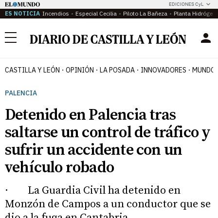
EDICIONES CyL
ES NOTICIA
Incendios
Especial Cecilia
Piloto La Bañeza
Planta Hidrógen
Menú
CASTILLA Y LEÓN
OPINIÓN
LA POSADA
INNOVADORES
MUNDO 
PALENCIA
Detenido en Palencia tras
saltarse un control de tráfico y
sufrir un accidente con un
vehículo robado
· La Guardia Civil ha detenido en
Monzón de Campos a un conductor que se
dio a la fuga en Cantabria