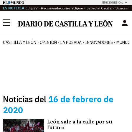
EDICIONES CyL
ES NOTICIA
Eclipse
Recomendaciones eclipse
Especial Cecilia
Sonoram
Menú
CASTILLA Y LEÓN
OPINIÓN
LA POSADA
INNOVADORES
MUNDO 
Noticias del
16 de febrero de
2020
León sale a la calle por su
futuro