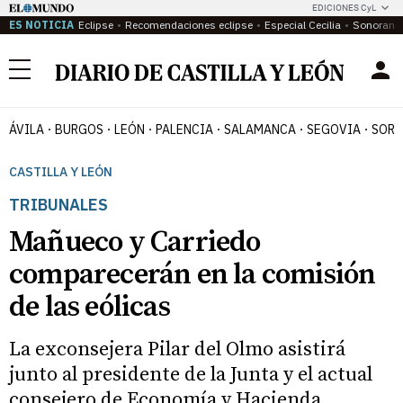
EDICIONES CyL
ES NOTICIA
Eclipse
Recomendaciones eclipse
Especial Cecilia
Sonoram
Menú
ÁVILA
BURGOS
LEÓN
PALENCIA
SALAMANCA
SEGOVIA
SORI
CASTILLA Y LEÓN
TRIBUNALES
Mañueco y Carriedo
comparecerán en la comisión
de las eólicas
La exconsejera Pilar del Olmo asistirá
junto al presidente de la Junta y el actual
consejero de Economía y Hacienda