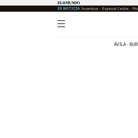
ES NOTICIA
Incendios
Especial Cecilia
Pil
Menú
ÁVILA
BUR