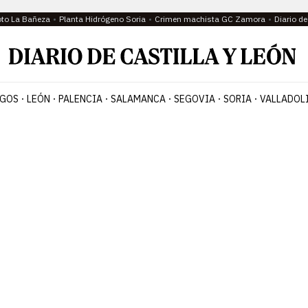
oto La Bañeza
Planta Hidrógeno Soria
Crimen machista GC Zamora
Diario d
GOS
LEÓN
PALENCIA
SALAMANCA
SEGOVIA
SORIA
VALLADOL