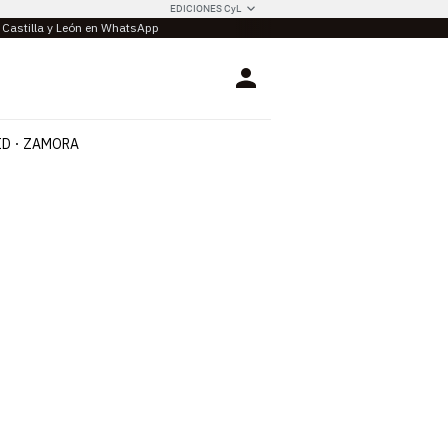
EDICIONES CyL
e Castilla y León en WhatsApp
Login
ID
ZAMORA