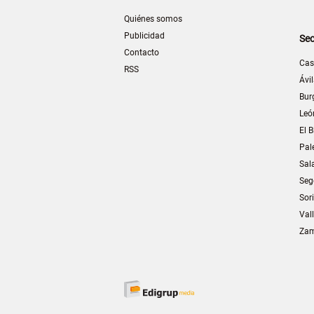
Quiénes somos
Publicidad
Sec
Contacto
Cas
RSS
Ávi
Bur
Leó
El B
Pal
Sal
Seg
Sor
Val
Za