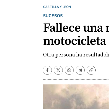
CASTILLA Y LEÓN
SUCESOS
Fallece una 
motocicleta 
Otra persona ha resultadohe
Facebook
Twitter
Whatsapp
Telegram
Copiar
enlace