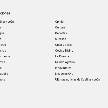
ciones
tilla y León
Opinión
la
Cultura
gos
Deportes
n
Sucesos
ierzo
Caza y pesca
encia
Cocino Divino
amanca
La Posada
ovia
Mundo Agrario
ia
Innovadores
ladolid
Negocios CyL
mora
Últimas noticias de Castilla y León