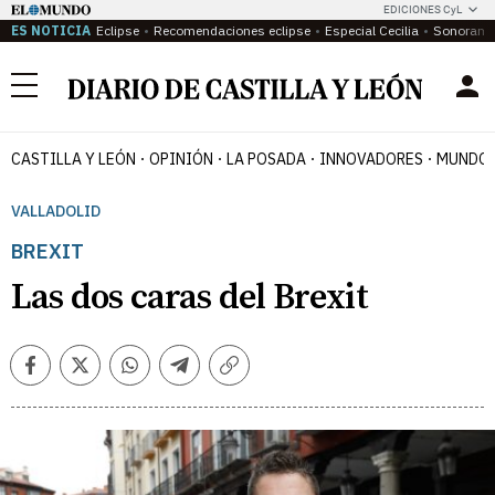
EDICIONES CyL
ES NOTICIA
Eclipse
Recomendaciones eclipse
Especial Cecilia
Sonoram
Menú
CASTILLA Y LEÓN
OPINIÓN
LA POSADA
INNOVADORES
MUNDO 
VALLADOLID
BREXIT
Las dos caras del Brexit
Facebook
Twitter
Whatsapp
Telegram
Copiar
enlace