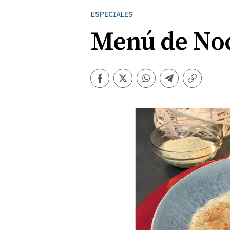
ESPECIALES
Menú de No
Facebook
Twitter
Whatsapp
Telegram
Copiar
enlace