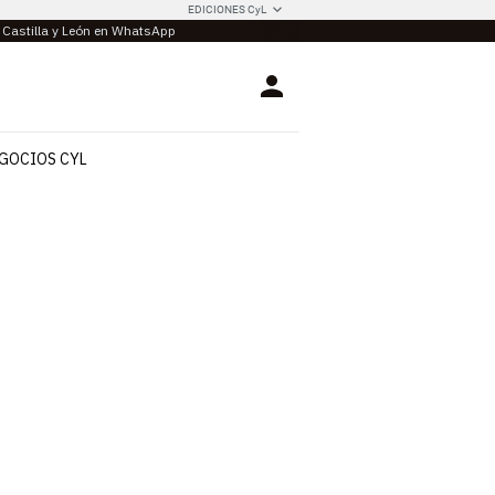
EDICIONES CyL
e Castilla y León en WhatsApp
Login
GOCIOS CYL