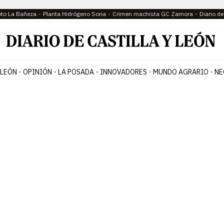
oto La Bañeza
Planta Hidrógeno Soria
Crimen machista GC Zamora
Diario d
 LEÓN
OPINIÓN
LA POSADA
INNOVADORES
MUNDO AGRARIO
NE