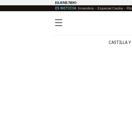
ES NOTICIA
Incendios
Especial Cecilia
Pil
Menú
CASTILLA Y