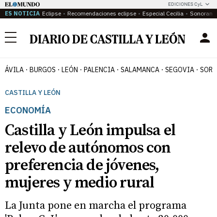
EDICIONES CyL
ES NOTICIA
Eclipse
Recomendaciones eclipse
Especial Cecilia
Sonoram
Menú
ÁVILA
BURGOS
LEÓN
PALENCIA
SALAMANCA
SEGOVIA
SORI
CASTILLA Y LEÓN
ECONOMÍA
Castilla y León impulsa el
relevo de autónomos con
preferencia de jóvenes,
mujeres y medio rural
La Junta pone en marcha el programa