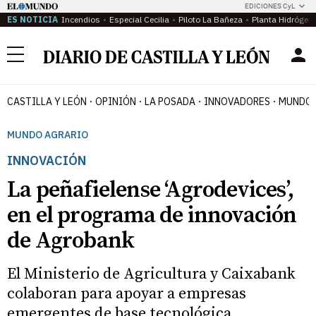
EDICIONES CyL
ES NOTICIA
Incendios
Especial Cecilia
Piloto La Bañeza
Planta Hidrógen
Menú
CASTILLA Y LEÓN
OPINIÓN
LA POSADA
INNOVADORES
MUNDO 
MUNDO AGRARIO
INNOVACIÓN
La peñafielense ‘Agrodevices’,
en el programa de innovación
de Agrobank
El Ministerio de Agricultura y Caixabank
colaboran para apoyar a empresas
emergentes de base tecnológica