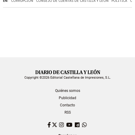
EN:
CORRUPCIÓN
CONSEJO DE CUENTAS DE CASTILLA Y LEÓN
POLÍTICA
CA
Copyright ©2026 Editorial Castellana de Impresiones, S.L.
Quiénes somos
Publicidad
Contacto
RSS
Facebook
Twitter
Instagram
YouTube
Dailymotion
WhatsApp