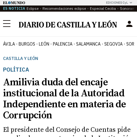
EDICIONES CyL
ES NOTICIA
Eclipse
Recomendaciones eclipse
Especial Cecilia
Sonoram
Menú
ÁVILA
BURGOS
LEÓN
PALENCIA
SALAMANCA
SEGOVIA
SORI
CASTILLA Y LEÓN
POLÍTICA
Amilivia duda del encaje
institucional de la Autoridad
Independiente en materia de
Corrupción
El presidente del Consejo de Cuentas pide