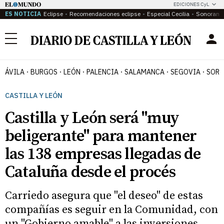
EDICIONES CyL
ES NOTICIA
Eclipse
Recomendaciones eclipse
Especial Cecilia
Sonoram
Menú
ÁVILA
BURGOS
LEÓN
PALENCIA
SALAMANCA
SEGOVIA
SORI
CASTILLA Y LEÓN
Castilla y León será "muy
beligerante" para mantener
las 138 empresas llegadas de
Cataluña desde el procés
Carriedo asegura que "el deseo" de estas
compañías es seguir en la Comunidad, con
un "Gobierno amable" a las inversiones