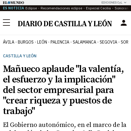
EDICIONES CyL
ES NOTICIA
Eclipse
Recomendaciones eclipse
Especial Cecilia
Sonoram
Menú
ÁVILA
BURGOS
LEÓN
PALENCIA
SALAMANCA
SEGOVIA
SORI
CASTILLA Y LEÓN
Mañueco aplaude "la valentía,
el esfuerzo y la implicación"
del sector empresarial para
"crear riqueza y puestos de
trabajo"
El Gobierno autonómico, en el marco de la