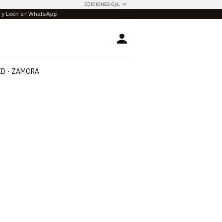
EDICIONES CyL
la y León en WhatsApp
Login
ID
ZAMORA