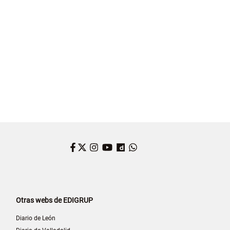
NES MUNICIPALES 2023
ELECCIONES EN CASTILLA Y LEÓN
ELECCIONES AUTO
Facebook
Twitter
Instagram
YouTube
Dailymotion
WhatsApp
Otras webs de EDIGRUP
Diario de León