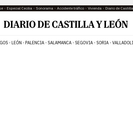
se
Especial Cecilia
Sonorama
Accidente tráfico
Vivienda
Diario de Castil
GOS
LEÓN
PALENCIA
SALAMANCA
SEGOVIA
SORIA
VALLADOL