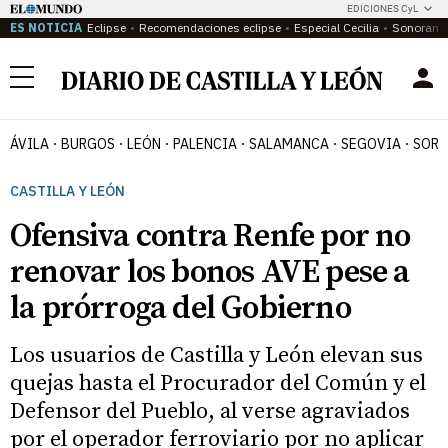
EDICIONES CyL
ES NOTICIA
Eclipse
Recomendaciones eclipse
Especial Cecilia
Sonoram
Menú
ÁVILA
BURGOS
LEÓN
PALENCIA
SALAMANCA
SEGOVIA
SORI
CASTILLA Y LEÓN
Ofensiva contra Renfe por no
renovar los bonos AVE pese a
la prórroga del Gobierno
Los usuarios de Castilla y León elevan sus
quejas hasta el Procurador del Común y el
Defensor del Pueblo, al verse agraviados
por el operador ferroviario por no aplicar