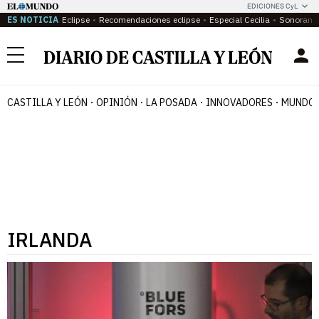
EDICIONES CyL
ES NOTICIA
Eclipse
Recomendaciones eclipse
Especial Cecilia
Sonoram
Menú
CASTILLA Y LEÓN
OPINIÓN
LA POSADA
INNOVADORES
MUNDO 
IRLANDA