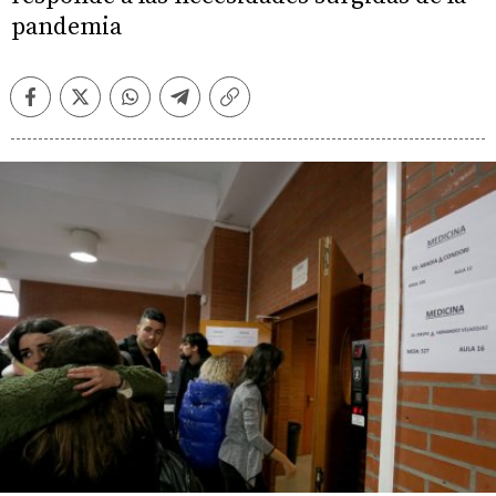
pandemia
Facebook
Twitter
Whatsapp
Telegram
Copiar
enlace