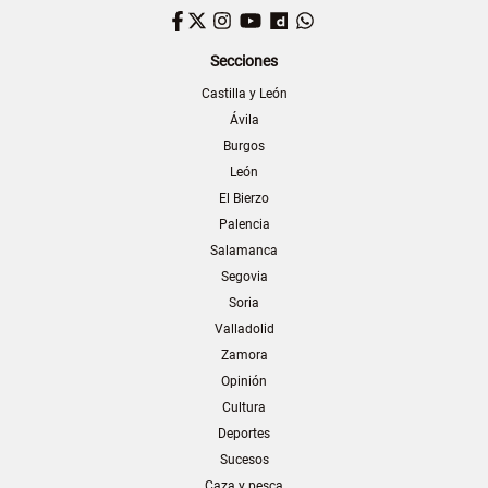
Facebook
Twitter
Instagram
YouTube
Dailymotion
WhatsApp
Secciones
Castilla y León
Ávila
Burgos
León
El Bierzo
Palencia
Salamanca
Segovia
Soria
Valladolid
Zamora
Opinión
Cultura
Deportes
Sucesos
Caza y pesca