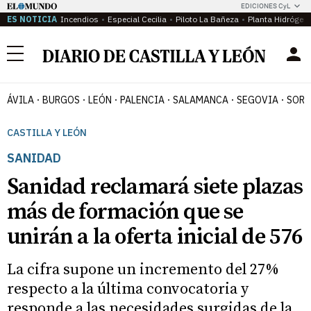
EDICIONES CyL
ES NOTICIA
Incendios
Especial Cecilia
Piloto La Bañeza
Planta Hidrógen
Menú
ÁVILA
BURGOS
LEÓN
PALENCIA
SALAMANCA
SEGOVIA
SORI
CASTILLA Y LEÓN
SANIDAD
Sanidad reclamará siete plazas
más de formación que se
unirán a la oferta inicial de 576
La cifra supone un incremento del 27%
respecto a la última convocatoria y
responde a las necesidades surgidas de la