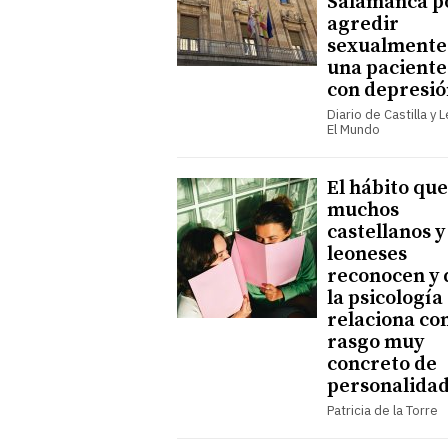
Salamanca p
agredir
sexualmente
una paciente
con depresió
Diario de Castilla y 
El Mundo
El hábito que
muchos
castellanos y
leoneses
reconocen y 
la psicología
relaciona co
rasgo muy
concreto de
personalida
Patricia de la Torre