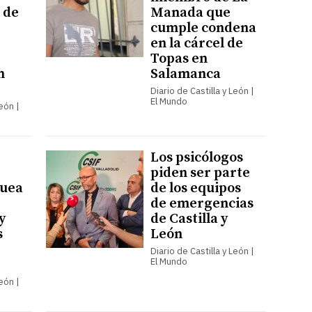
 de
Manada que
cumple condena
en la cárcel de
Topas en
n
Salamanca
Diario de Castilla y León |
El Mundo
León |
Los psicólogos
piden ser parte
quea
de los equipos
de emergencias
y
de Castilla y
s
León
Diario de Castilla y León |
El Mundo
León |