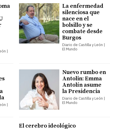
toma
La enfermedad
silenciosa que
U
nace en el
r
bolsillo y se
combate desde
Burgos
Diario de Castilla y León |
El Mundo
León |
Nuevo rumbo en
es
Antolin: Emma
Antolín asume
a
la Presidencia
da
Diario de Castilla y León |
El Mundo
León |
El cerebro ideológico