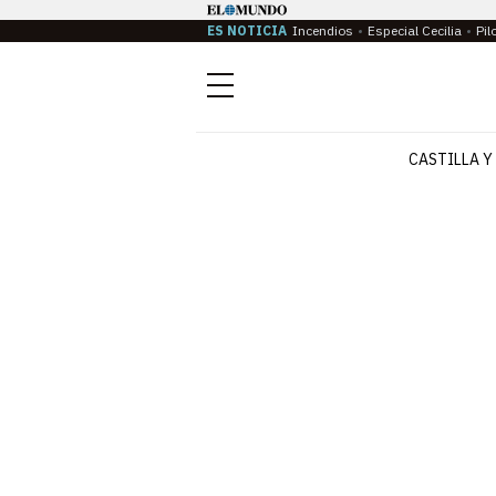
ES NOTICIA
Incendios
Especial Cecilia
Pil
Menú
CASTILLA Y