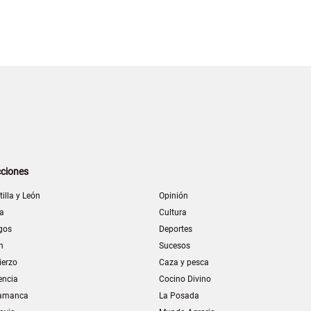
ciones
tilla y León
Opinión
la
Cultura
gos
Deportes
n
Sucesos
ierzo
Caza y pesca
encia
Cocino Divino
amanca
La Posada