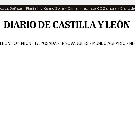
oto La Bañeza
Planta Hidrógeno Soria
Crimen machista GC Zamora
Diario d
 LEÓN
OPINIÓN
LA POSADA
INNOVADORES
MUNDO AGRARIO
NE