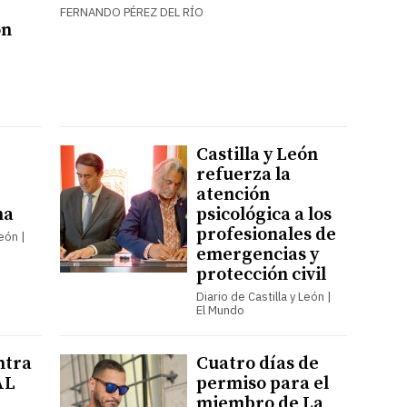
FERNANDO PÉREZ DEL RÍO
on
Castilla y León
refuerza la
atención
na
psicológica a los
profesionales de
León |
emergencias y
protección civil
Diario de Castilla y León |
El Mundo
ntra
Cuatro días de
AL
permiso para el
miembro de La