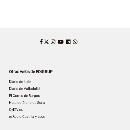
Facebook
Twitter
Instagram
YouTube
Dailymotion
WhatsApp
Otras webs de EDIGRUP
Diario de León
Diario de Valladolid
El Correo de Burgos
Heraldo-Diario de Soria
CyLTV.es
esRadio Castilla y León