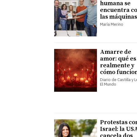
humana se
encuentra c
las máquinas
María Merino
Amarre de
amor: qué es
realmente y
cómo funcio
Diario de Castilla y 
El Mundo
Protestas co
Israel: la US
cancela dos