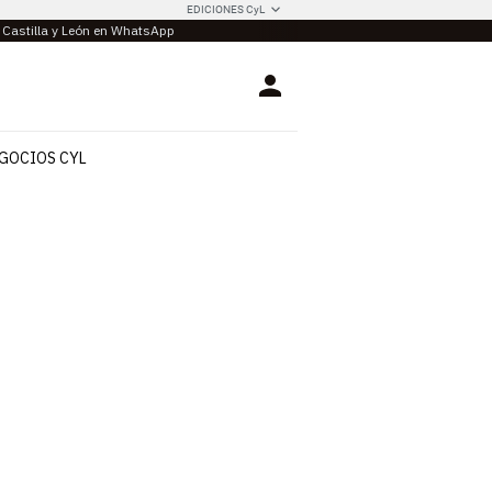
EDICIONES CyL
e Castilla y León en WhatsApp
Login
GOCIOS CYL