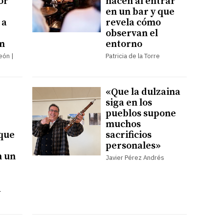
or
hacen al entrar
en un bar y que
 a
revela cómo
observan el
n
entorno
León |
Patricia de la Torre
«Que la dulzaina
siga en los
pueblos supone
muchos
que
sacrificios
personales»
n un
Javier Pérez Andrés
d