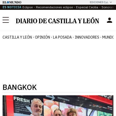
EDICIONES CyL
ES NOTICIA
Eclipse
Recomendaciones eclipse
Especial Cecilia
Sonoram
Menú
CASTILLA Y LEÓN
OPINIÓN
LA POSADA
INNOVADORES
MUNDO 
BANGKOK