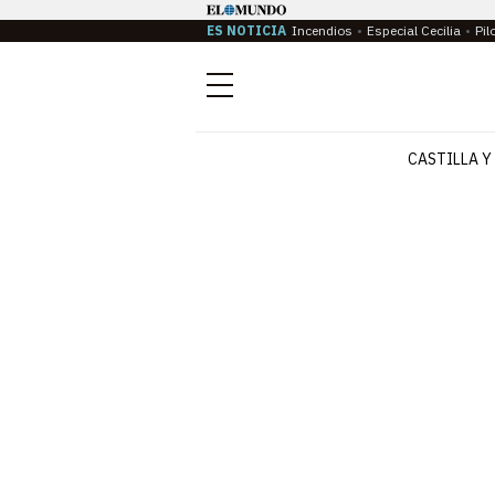
ES NOTICIA
Incendios
Especial Cecilia
Pil
Menú
CASTILLA Y