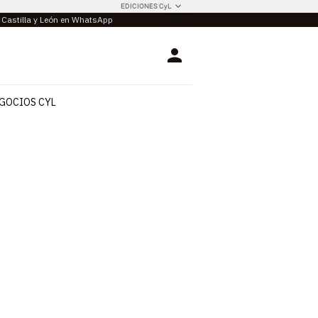
EDICIONES CyL
e Castilla y León en WhatsApp
Login
GOCIOS CYL