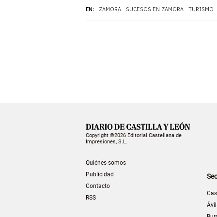
EN:
ZAMORA
SUCESOS EN ZAMORA
TURISMO
Copyright ©2026 Editorial Castellana de
Impresiones, S.L.
Quiénes somos
Publicidad
Sec
Contacto
Cas
RSS
Ávi
Bur