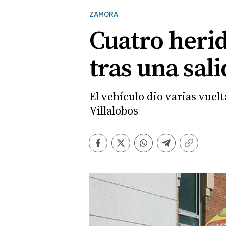
ZAMORA
Cuatro herid
tras una sal
El vehículo dio varias vuelt
Villalobos
Facebook
Twitter
Whatsapp
Telegram
Copiar
enlace