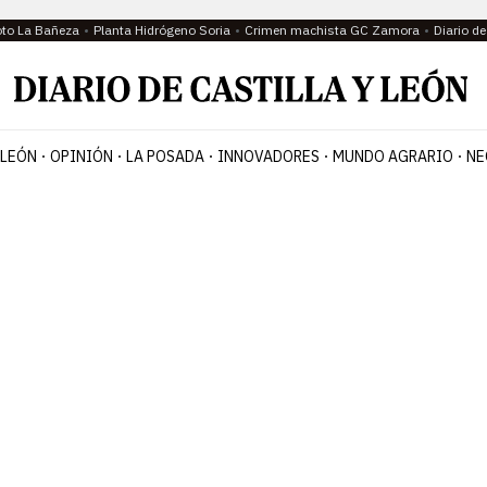
oto La Bañeza
Planta Hidrógeno Soria
Crimen machista GC Zamora
Diario d
 LEÓN
OPINIÓN
LA POSADA
INNOVADORES
MUNDO AGRARIO
NE