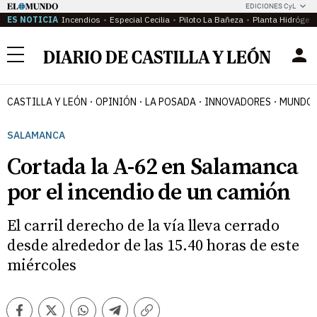
EDICIONES CyL
ES NOTICIA
Incendios
Especial Cecilia
Piloto La Bañeza
Planta Hidrógen
Menú
CASTILLA Y LEÓN
OPINIÓN
LA POSADA
INNOVADORES
MUNDO 
SALAMANCA
Cortada la A-62 en Salamanca
por el incendio de un camión
El carril derecho de la vía lleva cerrado
desde alrededor de las 15.40 horas de este
miércoles
Facebook
Twitter
Whatsapp
Telegram
Copiar