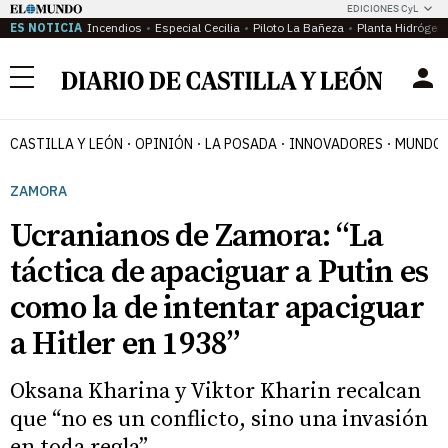
EDICIONES CyL
ES NOTICIA
Incendios
Especial Cecilia
Piloto La Bañeza
Planta Hidrógen
Menú
CASTILLA Y LEÓN
OPINIÓN
LA POSADA
INNOVADORES
MUNDO 
ZAMORA
Ucranianos de Zamora: “La
táctica de apaciguar a Putin es
como la de intentar apaciguar
a Hitler en 1938”
Oksana Kharina y Viktor Kharin recalcan
que “no es un conflicto, sino una invasión
en toda regla”