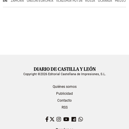
EN:
ZAMORA
UNIÓN EUROPEA
VLADIMIR PUTIN
RUSIA
UCRANIA
MEDIOS
Copyright ©2026 Editorial Castellana de Impresiones, S.L.
Quiénes somos
Publicidad
Contacto
RSS
Facebook
Twitter
Instagram
YouTube
Dailymotion
WhatsApp