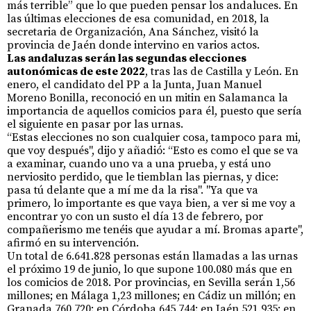
más terrible” que lo que pueden pensar los andaluces. En
las últimas elecciones de esa comunidad, en 2018, la
secretaria de Organización, Ana Sánchez, visitó la
provincia de Jaén donde intervino en varios actos.
Las andaluzas serán las segundas elecciones
autonómicas de este 2022
, tras las de Castilla y León. En
enero, el candidato del PP a la Junta, Juan Manuel
Moreno Bonilla, reconoció en un mitin en Salamanca la
importancia de aquellos comicios para él, puesto que sería
el siguiente en pasar por las urnas.
“Estas elecciones no son cualquier cosa, tampoco para mi,
que voy después", dijo y añadió: “Esto es como el que se va
a examinar, cuando uno va a una prueba, y está uno
nerviosito perdido, que le tiemblan las piernas, y dice:
pasa tú delante que a mí me da la risa". "Ya que va
primero, lo importante es que vaya bien, a ver si me voy a
encontrar yo con un susto el día 13 de febrero, por
compañerismo me tenéis que ayudar a mí. Bromas aparte",
afirmó en su intervención.
Un total de 6.641.828 personas están llamadas a las urnas
el próximo 19 de junio, lo que supone 100.080 más que en
los comicios de 2018. Por provincias, en Sevilla serán 1,56
millones; en Málaga 1,23 millones; en Cádiz un millón; en
Granada 760.720; en Córdoba 645.744; en Jaén 521.935; en