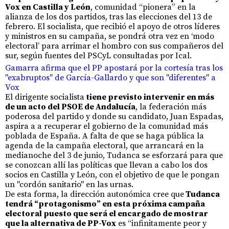
Vox en Castilla y León
, comunidad “pionera” en la
alianza de los dos partidos, tras las elecciones del 13 de
febrero. El socialista, que recibió el apoyo de otros líderes
y ministros en su campaña, se pondrá otra vez en ‘modo
electoral’ para arrimar el hombro con sus compañeros del
sur, según fuentes del PSCyL consultadas por Ical.
Gamarra afirma que el PP apostará por la cortesía tras los
"exabruptos" de García-Gallardo y que son "diferentes" a
Vox
El dirigente socialista
tiene previsto intervenir en más
de un acto del PSOE de Andalucía
, la federación más
poderosa del partido y donde su candidato, Juan Espadas,
aspira a a recuperar el gobierno de la comunidad más
poblada de España. A falta de que se haga pública la
agenda de la campaña electoral, que arrancará en la
medianoche del 3 de junio, Tudanca se esforzará para que
se conozcan allí las políticas que llevan a cabo los dos
socios en Castilla y León, con el objetivo de que le pongan
un "cordón sanitario" en las urnas.
De esta forma, la dirección autonómica cree que
Tudanca
tendrá “protagonismo” en esta próxima campaña
electoral puesto que será el encargado de mostrar
que la alternativa de PP-Vox
es “infinitamente peor y