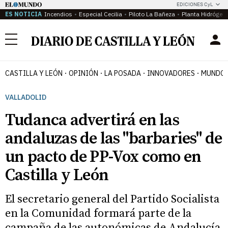
EDICIONES CyL
ES NOTICIA
Incendios
Especial Cecilia
Piloto La Bañeza
Planta Hidrógen
Menú
CASTILLA Y LEÓN
OPINIÓN
LA POSADA
INNOVADORES
MUNDO 
VALLADOLID
Tudanca advertirá en las
andaluzas de las "barbaries" de
un pacto de PP-Vox como en
Castilla y León
El secretario general del Partido Socialista
en la Comunidad formará parte de la
campaña de las autonómicas de Andalucía