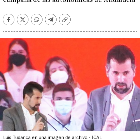
Facebook
Twitter
Whatsapp
Telegram
Copiar
enlace
Luis Tudanca en una imagen de archivo.- ICAL