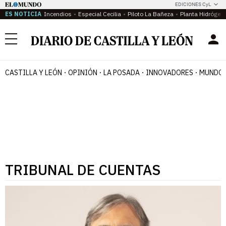
EDICIONES CyL
ES NOTICIA
Incendios
Especial Cecilia
Piloto La Bañeza
Planta Hidrógen
Menú
CASTILLA Y LEÓN
OPINIÓN
LA POSADA
INNOVADORES
MUNDO 
TRIBUNAL DE CUENTAS