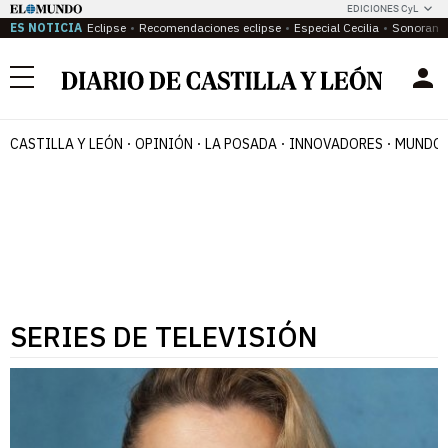
EDICIONES CyL
ES NOTICIA
Eclipse
Recomendaciones eclipse
Especial Cecilia
Sonoram
Menú
CASTILLA Y LEÓN
OPINIÓN
LA POSADA
INNOVADORES
MUNDO 
SERIES DE TELEVISIÓN