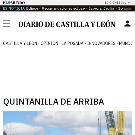
EDICIONES CyL
ES NOTICIA
Eclipse
Recomendaciones eclipse
Especial Cecilia
Sonoram
Menú
CASTILLA Y LEÓN
OPINIÓN
LA POSADA
INNOVADORES
MUNDO 
QUINTANILLA DE ARRIBA