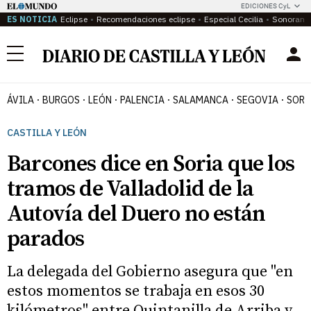
EDICIONES CyL
ES NOTICIA
Eclipse
Recomendaciones eclipse
Especial Cecilia
Sonoram
Menú
ÁVILA
BURGOS
LEÓN
PALENCIA
SALAMANCA
SEGOVIA
SORI
CASTILLA Y LEÓN
Barcones dice en Soria que los
tramos de Valladolid de la
Autovía del Duero no están
parados
La delegada del Gobierno asegura que "en
estos momentos se trabaja en esos 30
kilómetros" entre Quintanilla de Arriba y