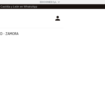
EDICIONES CyL
e Castilla y León en WhatsApp
Login
ID
ZAMORA