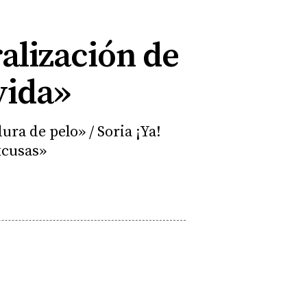
alización de
vida»
ra de pelo» / Soria ¡Ya!
xcusas»