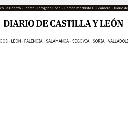
oto La Bañeza
Planta Hidrógeno Soria
Crimen machista GC Zamora
Diario d
GOS
LEÓN
PALENCIA
SALAMANCA
SEGOVIA
SORIA
VALLADOL