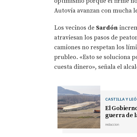
optimismo porque el firme no 
Autovía avanzan con mucha le
Los vecinos de
Sardón
increm
atraviesan los pasos de peato
camiones no respetan los lími
prubleo. «Esto se soluciona p
cuesta dinero», señala el alcal
CASTILLA Y LE
El Gobierno
guerra de la
redaccion