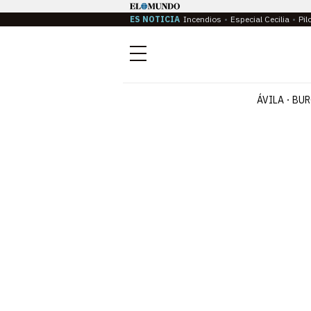
ES NOTICIA
Incendios
Especial Cecilia
Pil
Menú
ÁVILA
BUR