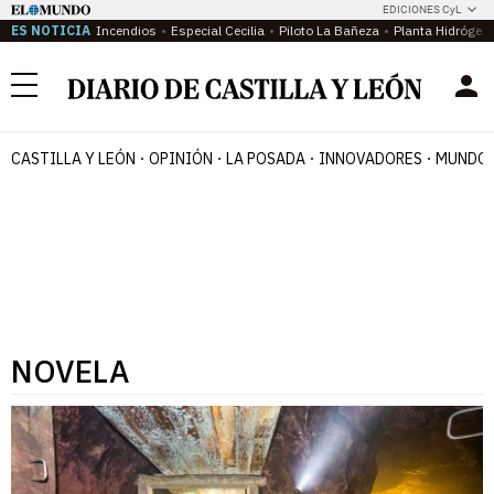
EDICIONES CyL
ES NOTICIA
Incendios
Especial Cecilia
Piloto La Bañeza
Planta Hidrógen
Menú
CASTILLA Y LEÓN
OPINIÓN
LA POSADA
INNOVADORES
MUNDO 
NOVELA