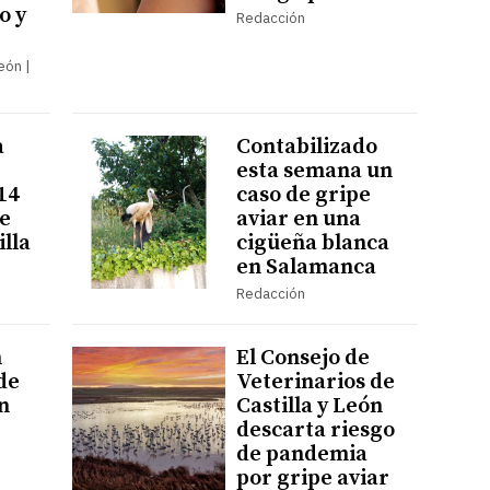
o y
Redacción
León |
a
Contabilizado
esta semana un
14
caso de gripe
pe
aviar en una
illa
cigüeña blanca
en Salamanca
Redacción
n
El Consejo de
de
Veterinarios de
n
Castilla y León
descarta riesgo
de pandemia
por gripe aviar