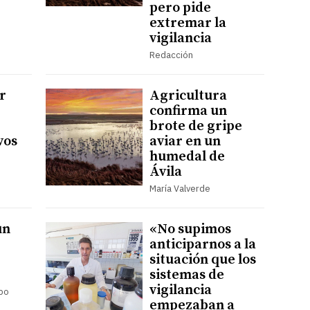
pero pide
extremar la
vigilancia
Redacción
r
Agricultura
confirma un
brote de gripe
vos
aviar en un
humedal de
Ávila
María Valverde
un
«No supimos
anticiparnos a la
situación que los
sistemas de
vigilancia
mpo
empezaban a