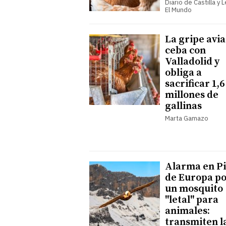
Diario de Castilla y 
El Mundo
La gripe avia
ceba con
Valladolid y
obliga a
sacrificar 1,6
millones de
gallinas
Marta Gamazo
Alarma en Pi
de Europa p
un mosquito
"letal" para
animales:
transmiten l