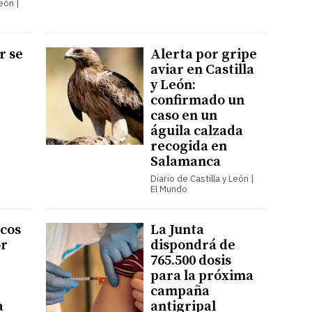
León |
r se
Alerta por gripe
aviar en Castilla
y León:
confirmado un
caso en un
águila calzada
recogida en
Salamanca
Diario de Castilla y León |
El Mundo
cos
La Junta
or
dispondrá de
765.500 dosis
para la próxima
campaña
a
antigripal