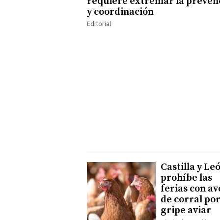
requiere extremar la preven
y coordinación
Editorial
Castilla y Le
prohíbe las
ferias con av
de corral por
gripe aviar