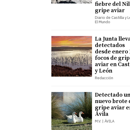
fiebre del Nil
gripe aviar
Diario de Castilla y 
El Mundo
La Junta llev
detectados
desde enero 
focos de gri
aviar en Cast
y León
Redacción
Detectado u
nuevo brote 
gripe aviar e
Ávila
M.V. | ÁVILA