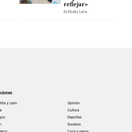
reflejar»
Estibaliz Lera
ciones
tilla y León
Opinión
la
Cultura
gos
Deportes
n
Sucesos
ierzo
Caza y pesca