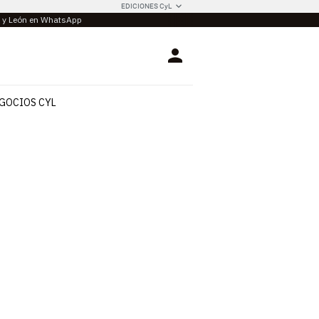
EDICIONES CyL
la y León en WhatsApp
Login
GOCIOS CYL