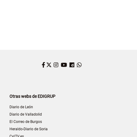
Facebook
Twitter
Instagram
YouTube
Dailymotion
WhatsApp
Otras webs de EDIGRUP
Diario de León
Diario de Valladolid
El Correo de Burgos
Heraldo-Diario de Soria
CyLTV.es