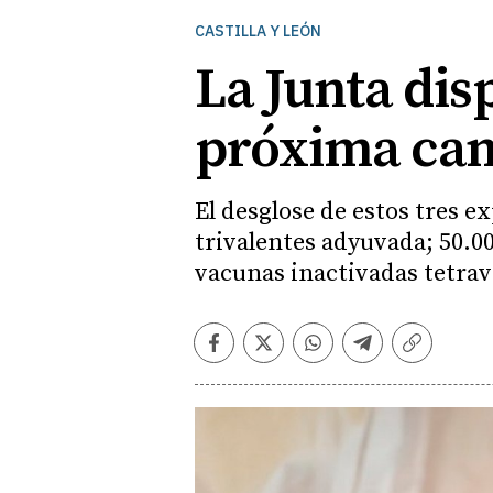
CASTILLA Y LEÓN
La Junta dis
próxima cam
El desglose de estos tres 
trivalentes adyuvada; 50.00
vacunas inactivadas tetrav
Facebook
Twitter
Whatsapp
Telegram
Copiar
enlace