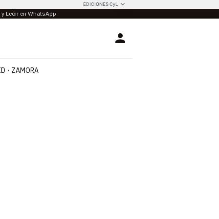
EDICIONES CyL
la y León en WhatsApp
Login
ID
ZAMORA