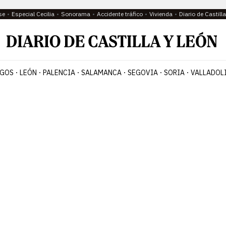
se
Especial Cecilia
Sonorama
Accidente tráfico
Vivienda
Diario de Castil
GOS
LEÓN
PALENCIA
SALAMANCA
SEGOVIA
SORIA
VALLADOL