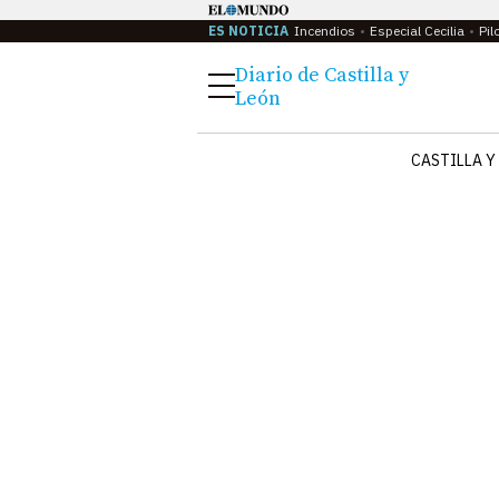
ES NOTICIA
Incendios
Especial Cecilia
Pil
Diario de Castilla y
Menú
León
CASTILLA Y