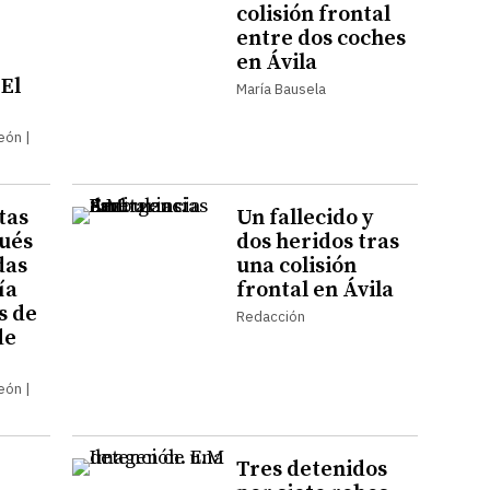
colisión frontal
entre dos coches
en Ávila
 El
María Bausela
León |
tas
Un fallecido y
ués
dos heridos tras
das
una colisión
ía
frontal en Ávila
s de
Redacción
de
León |
Tres detenidos