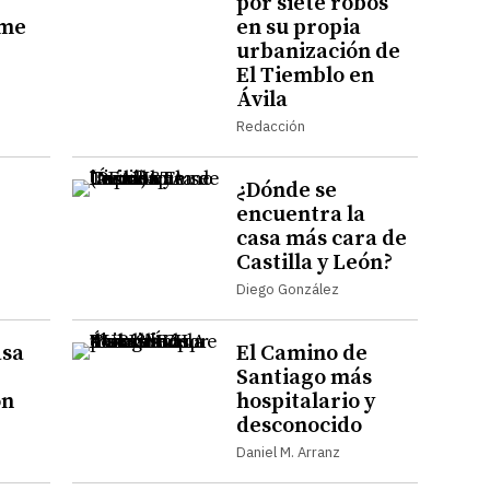
por siete robos
ome
en su propia
urbanización de
El Tiemblo en
Ávila
Redacción
¿Dónde se
encuentra la
casa más cara de
Castilla y León?
Diego González
asa
El Camino de
Santiago más
ón
hospitalario y
desconocido
Daniel M. Arranz