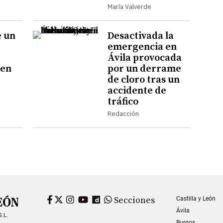
María Valverde
e un
Desactivada la
emergencia en
Ávila provocada
 en
por un derrame
de cloro tras un
accidente de
tráfico
Redacción
Facebook
Twitter
Instagram
YouTube
Dailymotion
WhatsApp
Secciones
Castilla y León
Ávila
S.L.
Burgos