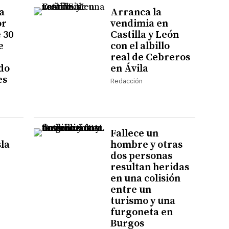
a
Arranca la
or
vendimia en
 30
Castilla y León
e
con el albillo
real de Cebreros
do
en Ávila
es
Redacción
Fallece un
sla
hombre y otras
dos personas
resultan heridas
en una colisión
entre un
turismo y una
furgoneta en
Burgos