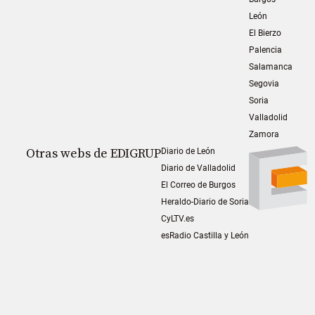
León
El Bierzo
Palencia
Salamanca
Segovia
Soria
Valladolid
Zamora
Otras webs de EDIGRUP
Diario de León
Diario de Valladolid
El Correo de Burgos
Heraldo-Diario de Soria
CyLTV.es
esRadio Castilla y León