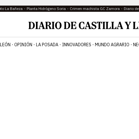
oto La Bañeza
Planta Hidrógeno Soria
Crimen machista GC Zamora
Diario d
 LEÓN
OPINIÓN
LA POSADA
INNOVADORES
MUNDO AGRARIO
NE