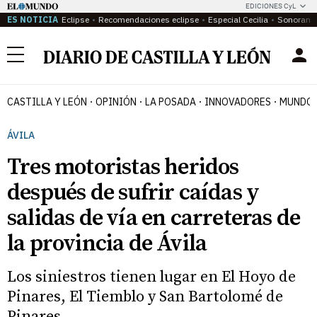
EDICIONES CyL
ES NOTICIA
Eclipse
Recomendaciones eclipse
Especial Cecilia
Sonoram
Menú
CASTILLA Y LEÓN
OPINIÓN
LA POSADA
INNOVADORES
MUNDO 
ÁVILA
Tres motoristas heridos
después de sufrir caídas y
salidas de vía en carreteras de
la provincia de Ávila
Los siniestros tienen lugar en El Hoyo de
Pinares, El Tiemblo y San Bartolomé de
Pinares