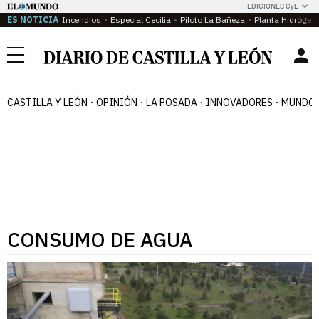
EDICIONES CyL
ES NOTICIA
Incendios
Especial Cecilia
Piloto La Bañeza
Planta Hidrógen
Menú
CASTILLA Y LEÓN
OPINIÓN
LA POSADA
INNOVADORES
MUNDO 
CONSUMO DE AGUA