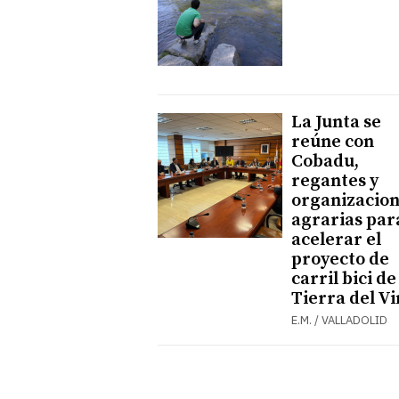
La Junta se
reúne con
Cobadu,
regantes y
organizacio
agrarias par
acelerar el
proyecto de
carril bici de
Tierra del V
E.M. / VALLADOLID