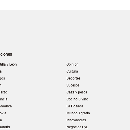
ciones
tilla y León
Opinión
la
Cultura
gos
Deportes
n
Sucesos
ierzo
Caza y pesca
encia
Cocino Divino
amanca
La Posada
ovia
Mundo Agrario
ia
Innovadores
ladolid
Negocios CyL