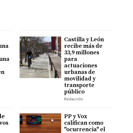
Castilla y León
una
recibe más de
33,9 millones
 una
para
actuaciones
en
urbanas de
movilidad y
transporte
público
Redacción
de
PP y Vox
ivos
califican como
"ocurrencia" el