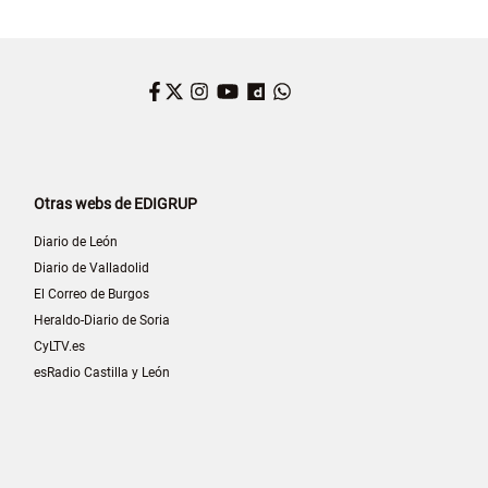
Facebook
Twitter
Instagram
YouTube
Dailymotion
WhatsApp
Otras webs de EDIGRUP
Diario de León
Diario de Valladolid
El Correo de Burgos
Heraldo-Diario de Soria
CyLTV.es
esRadio Castilla y León