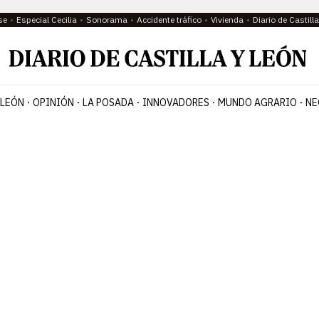
se
Especial Cecilia
Sonorama
Accidente tráfico
Vivienda
Diario de Castil
 LEÓN
OPINIÓN
LA POSADA
INNOVADORES
MUNDO AGRARIO
NE