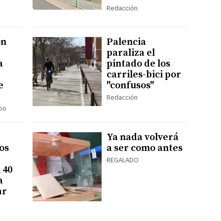
Redacción
ón
Palencia
paraliza el
a
pintado de los
carriles-bici por
e
"confusos"
Redacción
mpo
Ya nada volverá
os
a ser como antes
REGALADO
 40
a
ar