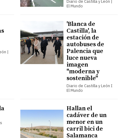
Diario de Castilla y León |
El Mundo
'Blanca de
as
Castilla', la
estación de
autobuses de
Palencia que
León |
luce nueva
imagen
"moderna y
sostenible"
Diario de Castilla y León I
El Mundo
la
Hallan el
cadáver de un
menor en un
es
carril bici de
Salamanca