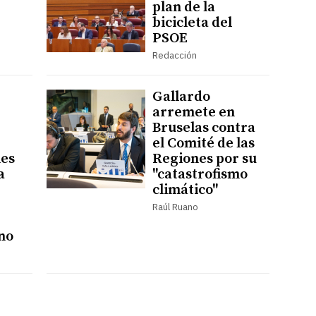
plan de la
bicicleta del
PSOE
Redacción
Gallardo
arremete en
Bruselas contra
el Comité de las
nes
Regiones por su
a
"catastrofismo
climático"
Raúl Ruano
ino