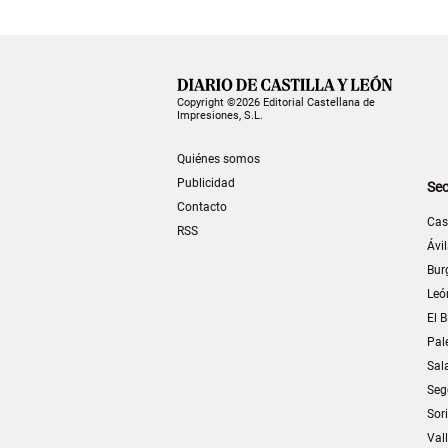
Copyright ©2026 Editorial Castellana de
Impresiones, S.L.
Quiénes somos
Publicidad
Sec
Contacto
Cas
RSS
Ávi
Bur
Leó
El B
Pal
Sal
Seg
Sor
Val