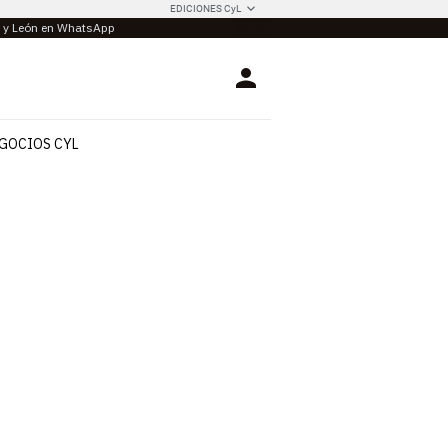
EDICIONES CyL
la y León en WhatsApp
Login
GOCIOS CYL