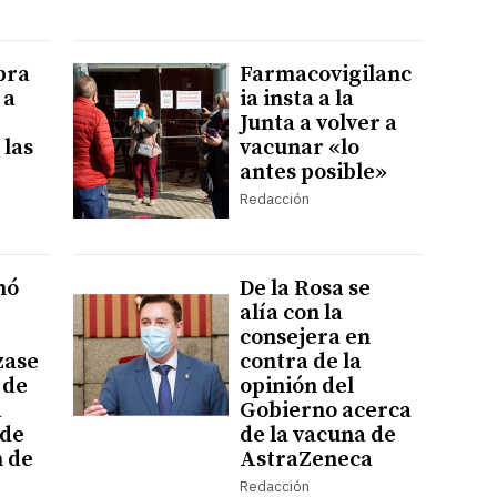
bra
Farmacovigilanc
 a
ia insta a la
Junta a volver a
 las
vacunar «lo
antes posible»
Redacción
nó
De la Rosa se
alía con la
consejera en
zase
contra de la
 de
opinión del
a
Gobierno acerca
 de
de la vacuna de
n de
AstraZeneca
Redacción