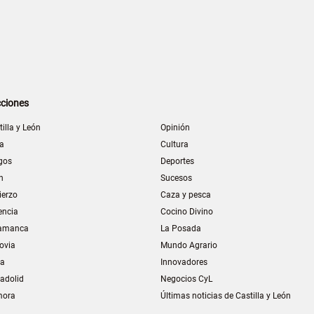
ciones
tilla y León
Opinión
la
Cultura
gos
Deportes
n
Sucesos
ierzo
Caza y pesca
encia
Cocino Divino
amanca
La Posada
ovia
Mundo Agrario
ia
Innovadores
ladolid
Negocios CyL
mora
Últimas noticias de Castilla y León