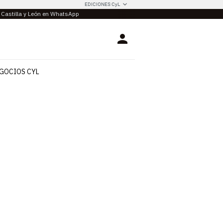
EDICIONES CyL
e Castilla y León en WhatsApp
Login
GOCIOS CYL