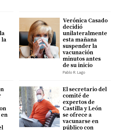
Verónica Casado
decidió
la
unilateralmente
 la
esta mañana
suspender la
vacunación
minutos antes
de su inicio
Pablo R. Lago
ón
El secretario del
r
comité de
expertos de
con
Castilla y León
 en
se ofrece a
vacunarse en
el
público con