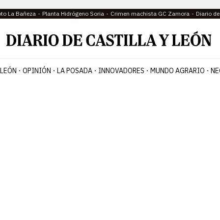
oto La Bañeza
Planta Hidrógeno Soria
Crimen machista GC Zamora
Diario d
 LEÓN
OPINIÓN
LA POSADA
INNOVADORES
MUNDO AGRARIO
NE