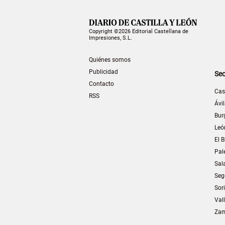
Copyright ©2026 Editorial Castellana de
Impresiones, S.L.
Quiénes somos
Publicidad
Sec
Contacto
Cas
RSS
Ávi
Bur
Leó
El B
Pal
Sal
Seg
Sor
Val
Za