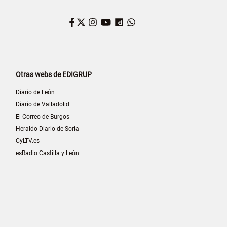
Facebook
Twitter
Instagram
YouTube
Dailymotion
WhatsApp
Otras webs de EDIGRUP
Diario de León
Diario de Valladolid
El Correo de Burgos
Heraldo-Diario de Soria
CyLTV.es
esRadio Castilla y León