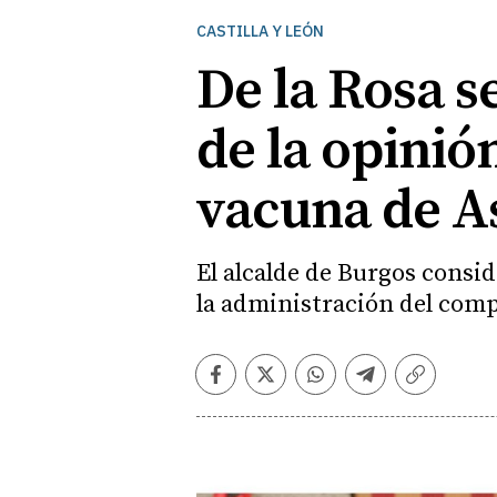
CASTILLA Y LEÓN
De la Rosa s
de la opinió
vacuna de A
El alcalde de Burgos consi
la administración del comp
Facebook
Twitter
Whatsapp
Telegram
Copiar
enlace