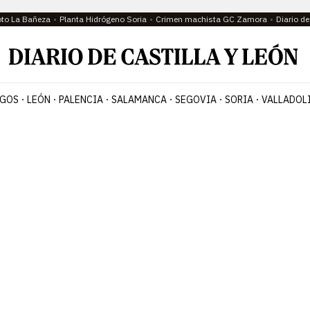
oto La Bañeza
Planta Hidrógeno Soria
Crimen machista GC Zamora
Diario d
GOS
LEÓN
PALENCIA
SALAMANCA
SEGOVIA
SORIA
VALLADOL