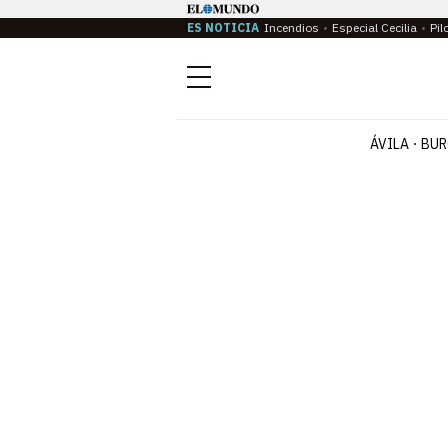
ES NOTICIA
Incendios
Especial Cecilia
Pil
Menú
ÁVILA
BUR