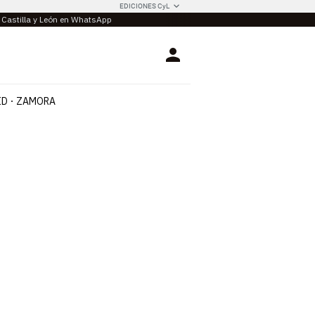
EDICIONES CyL
e Castilla y León en WhatsApp
Login
ID
ZAMORA