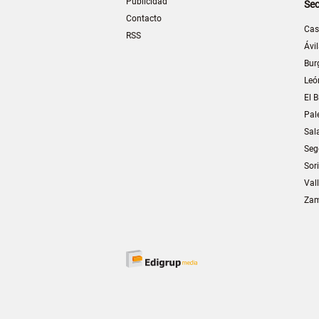
Publicidad
Sec
Contacto
Cas
RSS
Ávi
Bur
Leó
El B
Pal
Sal
Seg
Sor
Val
Za