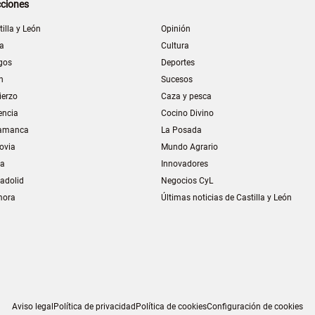
ciones
tilla y León
Opinión
la
Cultura
gos
Deportes
n
Sucesos
ierzo
Caza y pesca
encia
Cocino Divino
amanca
La Posada
ovia
Mundo Agrario
ia
Innovadores
ladolid
Negocios CyL
mora
Últimas noticias de Castilla y León
Aviso legal
Política de privacidad
Política de cookies
Configuración de cookies