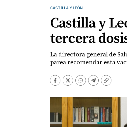
CASTILLA Y LEÓN
Castilla y L
tercera dosi
La directora general de Sal
parea recomendar esta vac
Facebook
Twitter
Whatsapp
Telegram
Copiar
enlace