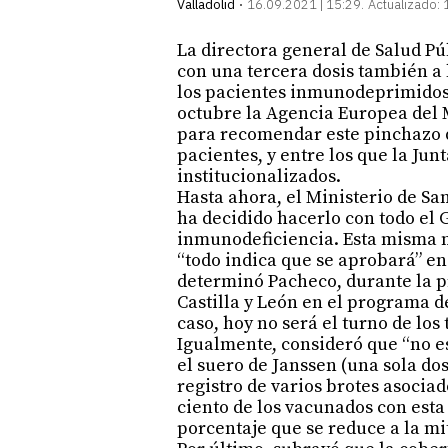
Valladolid
16.09.2021 | 15:29
Actualizado:
La directora general de Salud P
con una tercera dosis también a 
los pacientes inmunodeprimidos, 
octubre la Agencia Europea del
para recomendar este pinchazo 
pacientes, y entre los que la Junt
institucionalizados.
Hasta ahora, el Ministerio de Sa
ha decidido hacerlo con todo el 
inmunodeficiencia. Esta misma m
“todo indica que se aprobará” en
determinó Pacheco, durante la p
Castilla y León en el programa d
caso, hoy no será el turno de los
Igualmente, consideró que “no es
el suero de Janssen (una sola do
registro de varios brotes asociado
ciento de los vacunados con esta
porcentaje que se reduce a la mit