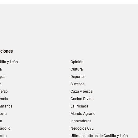
ciones
tilla y León
Opinión
la
Cultura
gos
Deportes
n
Sucesos
ierzo
Caza y pesca
encia
Cocino Divino
amanca
La Posada
ovia
Mundo Agrario
ia
Innovadores
ladolid
Negocios CyL
mora
Últimas noticias de Castilla y León