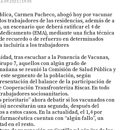
16.09.2021 | 19:05
ública, Carmen Pacheco, abogó hoy por vacunar
los trabajadores de las residencias, además de a
un escenario que deberá ratificar el 4 de
 Medicamento (EMA), mediante una ficha técnica
de recuerdo o de refuerzo en determinados
a incluiría a los trabajadores
nidad, tras escuchar a la Ponencia de Vacunas,
Grupo 7, aquellos con algún grado de
añana se reunió la Comisión de Salud Pública y
 este segmento de la población, según
resentación del balance de la participación de
e Cooperación Transfronteriza Riscar. En todo
 trabajadores sociosanitarios.
 prioritario” ahora debatir si los vacunados con
sis) necesitarán una segunda, después del
s a estos casos. En la actualidad, el 1,4 por
 farmacéutica cuentan con “algún fallo”, un
ad en el resto.