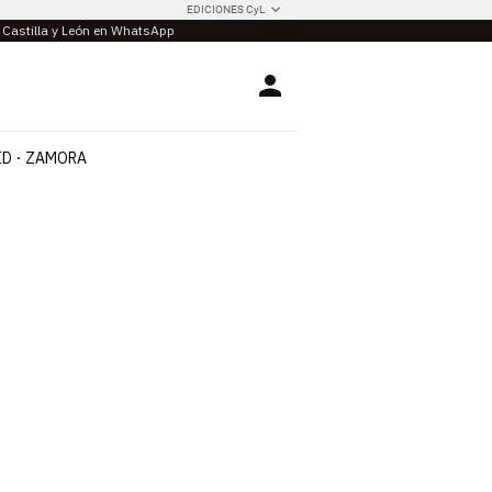
EDICIONES CyL
e Castilla y León en WhatsApp
Login
ID
ZAMORA