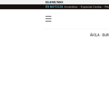
ES NOTICIA
Incendios
Especial Cecilia
Pil
Menú
ÁVILA
BUR