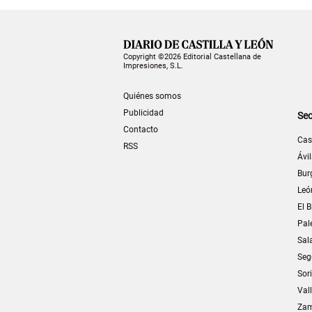
Copyright ©2026 Editorial Castellana de
Impresiones, S.L.
Quiénes somos
Publicidad
Sec
Contacto
Cas
RSS
Ávi
Bur
Leó
El B
Pal
Sal
Seg
Sor
Val
Za