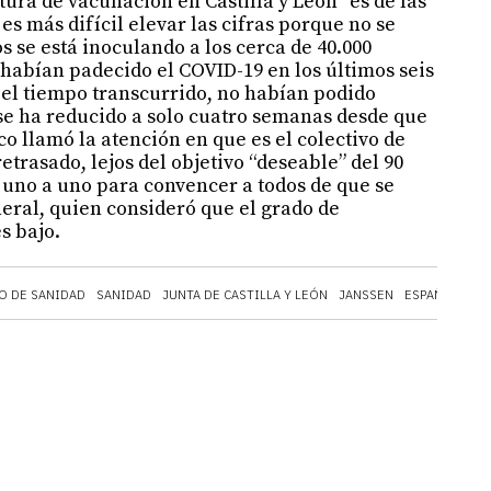
tura de vacunación en Castilla y León “es de las
es más difícil elevar las cifras porque no se
s se está inoculando a los cerca de 40.000
habían padecido el COVID-19 en los últimos seis
 el tiempo transcurrido, no habían podido
 se ha reducido a solo cuatro semanas desde que
co llamó la atención en que es el colectivo de
retrasado, lejos del objetivo “deseable” del 90
i uno a uno para convencer a todos de que se
eral, quien consideró que el grado de
s bajo.
O DE SANIDAD
SANIDAD
JUNTA DE CASTILLA Y LEÓN
JANSSEN
ESPAÑA
CAST