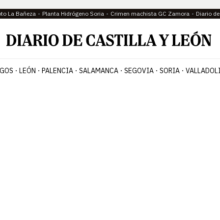
oto La Bañeza
Planta Hidrógeno Soria
Crimen machista GC Zamora
Diario d
GOS
LEÓN
PALENCIA
SALAMANCA
SEGOVIA
SORIA
VALLADOL