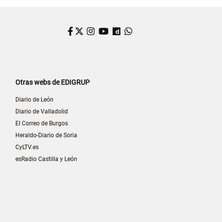
Facebook
Twitter
Instagram
YouTube
Dailymotion
WhatsApp
Otras webs de EDIGRUP
Diario de León
Diario de Valladolid
El Correo de Burgos
Heraldo-Diario de Soria
CyLTV.es
esRadio Castilla y León