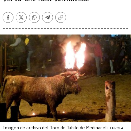
Facebook
Twitter
Whatsapp
Telegram
Copiar
enlace
Imagen de archivo del Toro de Jubilo de Medinaceli.
EUROPA