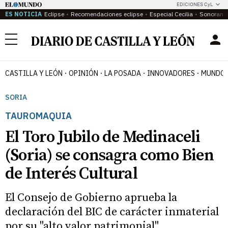
EDICIONES CyL
ES NOTICIA
Eclipse
Recomendaciones eclipse
Especial Cecilia
Sonoram
Menú
CASTILLA Y LEÓN
OPINIÓN
LA POSADA
INNOVADORES
MUNDO 
SORIA
TAUROMAQUIA
El Toro Jubilo de Medinaceli
(Soria) se consagra como Bien
de Interés Cultural
El Consejo de Gobierno aprueba la
declaración del BIC de carácter inmaterial
por su "alto valor patrimonial"